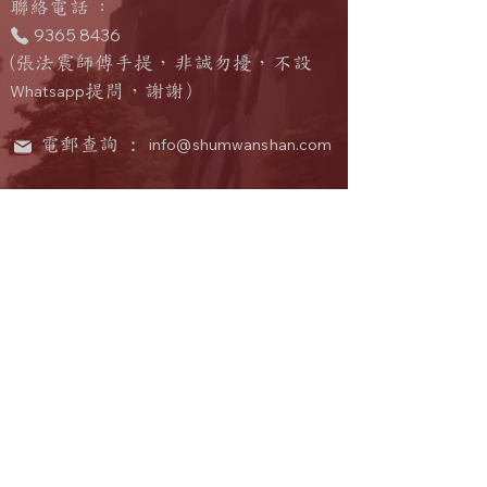
​聯絡電話
：
9365 8436
(張法震師傅手提，非誠勿擾，不設
Whatsapp
提問
，
謝謝）
電郵查詢 :
info@shumwanshan.com
中國大陸館址：
中國廣東省惠州市惠陽區新圩鎮高布
211
龍羅屋
號
聯絡人
：何法樂
​聯絡電話
：
159 1639 6222
(微信同號
）
電郵查詢 :
info@shumwanshan.com