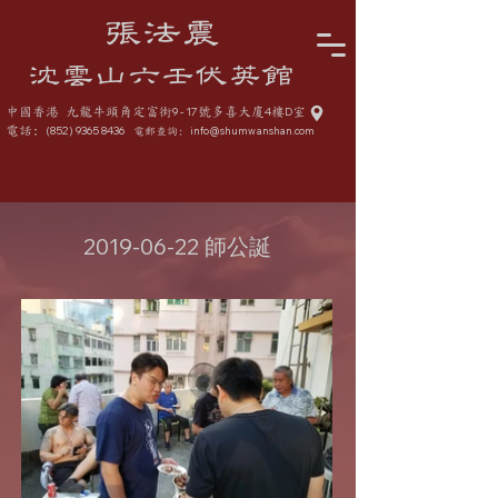
張法震
沈雲山六壬伏英館
中國香港 九龍牛頭角定富街
9 - 17
號多喜大廈
4
樓
D
室
電話:
(852) 9365 8436
info@shumwanshan.com
電郵查詢:
2019-06-22
師公誕