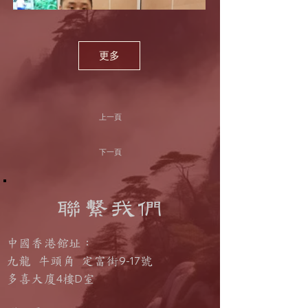
更多
上一頁
下一頁
聯繫我們
中國香港館址：
9-17
九龍 牛頭角 定富街
號
4
D
多喜大廈
樓
室