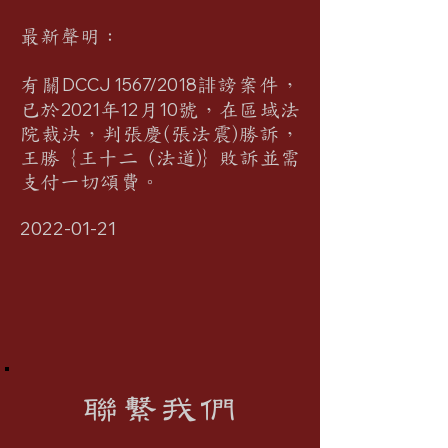
最新聲明：
DCCJ 1567/2018誹
有關
謗案件，
2021
12
10
已於
年
月
號，在區域法
院裁決，判張慶(張法震)勝訴，
王勝 {王十二 (法道)} 敗訴並需
支付一切頌費。
2022-01-21
聯繫我們