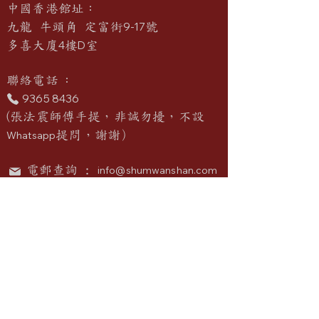
中國香港館址：
9-17
九龍 牛頭角 定富街
號
4
D
多喜大廈
樓
室
​聯絡電話
：
9365 8436
(張法震師傅手提，非誠勿擾，不設
Whatsapp
提問
，
謝謝）
電郵查詢 :
info@shumwanshan.com
中國大陸館址：
中國廣東省惠州市惠陽區新圩鎮高布
211
龍羅屋
號
聯絡人
：何法樂