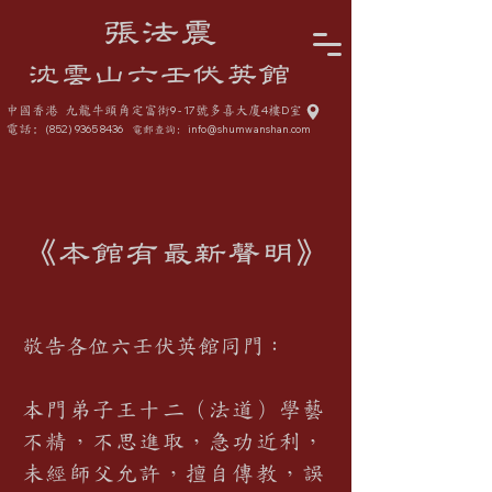
張法震
沈雲山六壬伏英館
中國香港 九龍牛頭角定富街
9 - 17
號多喜大廈
4
樓
D
室
電話:
(852) 9365 8436
info@shumwanshan.com
電郵查詢:
《本館有最新聲明》
敬告各位六壬伏英館同門：
本門弟子王十二（法道）學藝
不精，不思進取，急功近利，
未經師父允許，擅自傳教，誤