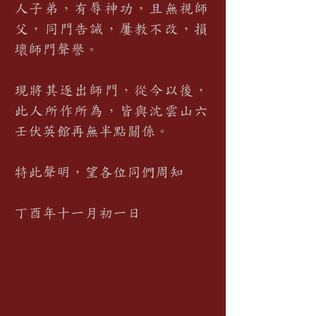
人子弟，有辱神功，且無視師
父，同門告誡，屢教不改，損
壞師門聲譽。
現將其逐出師門，從今以後，
此人所作所為，皆與沈雲山六
壬伏英館再無半點關係。
特此聲明，望各位同們周知
丁酉年十一月初一日