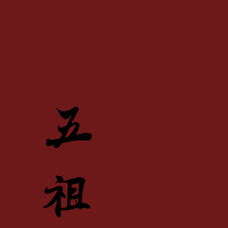
三
五
十
祖