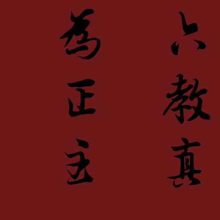
萬
為
化
正
身
主