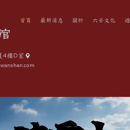
首頁
最新消息
關於
六壬文化
過
館
4
D
廈
樓
室
wanshan.com