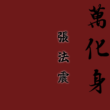
張
法
震