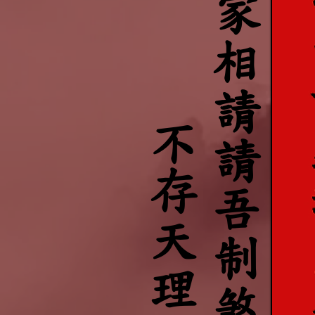
萬家相請請吾制煞萬家興
不存天理