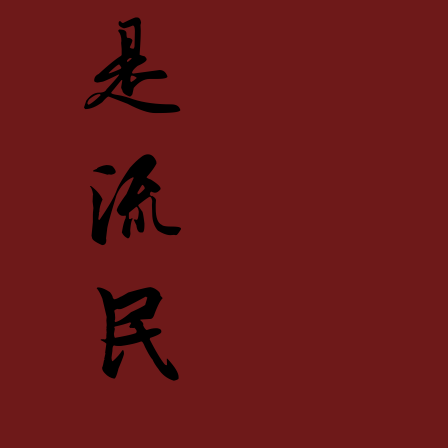
六
是
教
流
真
民