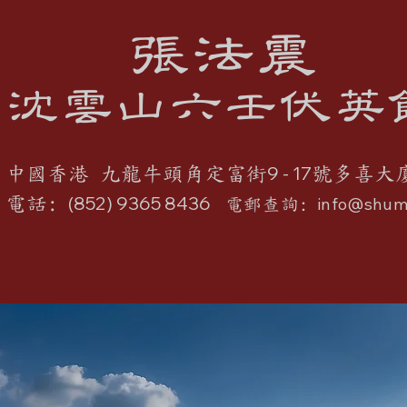
張法震
沈雲山六壬伏英
9 - 17
中國香港 九龍牛頭角定富街
號多喜大
(852) 9365 8436
電話:
info@shum
電郵查詢: