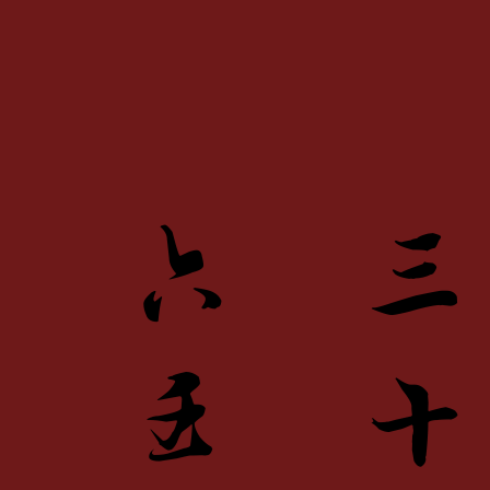
千
六
變
壬