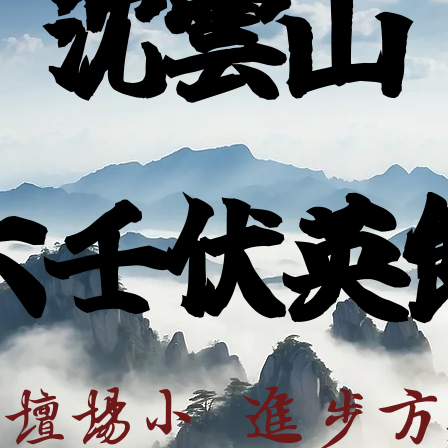
沈雲山
六壬伏英
壇場小 進步