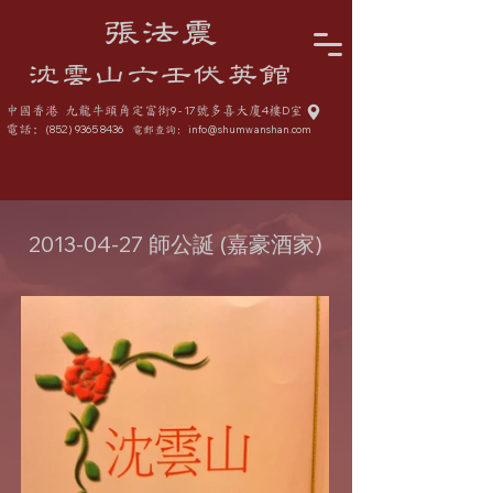
張法震
沈雲山六壬伏英館
中國香港 九龍牛頭角定富街
9 - 17
號多喜大廈
4
樓
D
室
電話:
(852) 9365 8436
info@shumwanshan.com
電郵查詢:
2013-04-27
師公誕 (嘉豪酒家)