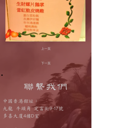
上一頁
下一頁
聯繫我們
中國香港館址：
9-17
九龍 牛頭角 定富街
號
4
D
多喜大廈
樓
室