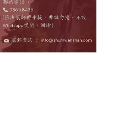
​聯絡電話
：
9365 8436
(張法震師傅手提，非誠勿擾，不設
Whatsapp
提問
，
謝謝）
電郵查詢 :
info@shumwanshan.com
中國大陸館址：
中國廣東省惠州市惠陽區新圩鎮高布
211
龍羅屋
號
聯絡人
：何法樂
​聯絡電話
：
159 1639 6222
(微信同號
）
電郵查詢 :
info@shumwanshan.com