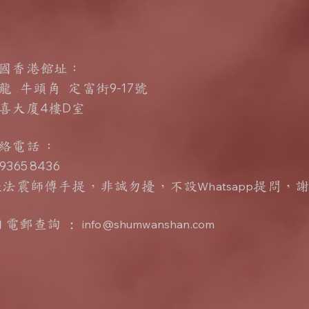
國香港館址：
9-17
龍 牛頭角 定富街
號
4
D
喜大廈
樓
室
聯絡電話
：
365 8436
張法震師傅手提，非誠勿擾，不設
Whatsapp
提問
，
電郵查詢 :
info@shumwanshan.com