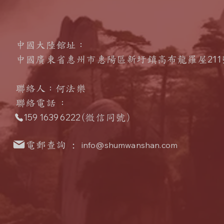
中國大陸館址：
211
中國廣東省惠州市惠陽區新圩鎮高布龍羅屋
聯絡人
：何法樂
​聯絡電話
：
159 1639 6222
(微信同號
）
電郵查詢 :
info@shumwanshan.com