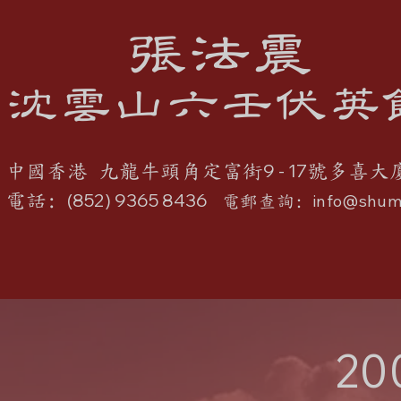
張法震
沈雲山六壬伏英
9 - 17
中國香港 九龍牛頭角定富街
號多喜大
(852) 9365 8436
電話:
info@shum
電郵查詢:
20