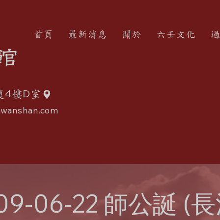
首頁
最新消息
關於
六壬文化
過
館
4
D
廈
樓
室
wanshan.com
09-06-22 師公誕 