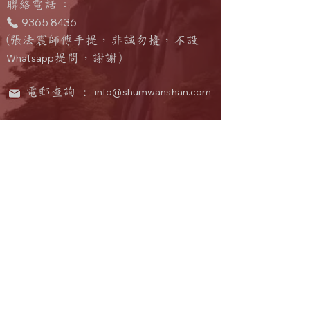
​聯絡電話
：
9365 8436
(張法震師傅手提，非誠勿擾，不設
Whatsapp
提問
，
謝謝）
電郵查詢 :
info@shumwanshan.com
中國大陸館址：
中國廣東省惠州市惠陽區新圩鎮高布
211
龍羅屋
號
聯絡人
：何法樂
​聯絡電話
：
159 1639 6222
(微信同號
）
電郵查詢 :
info@shumwanshan.com