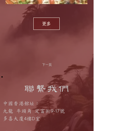
更多
上一頁
下一頁
聯繫我們
中國香港館址：
9-17
九龍 牛頭角 定富街
號
4
D
多喜大廈
樓
室