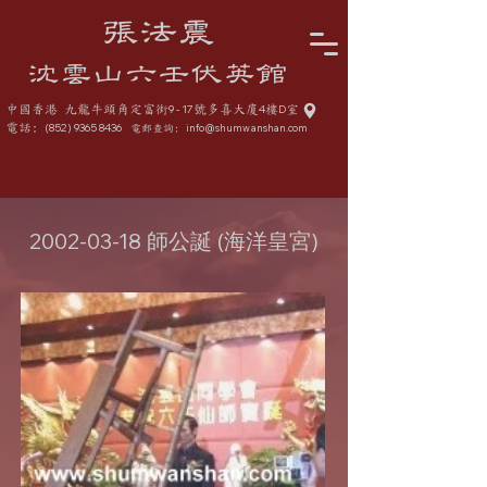
張法震
沈雲山六壬伏英館
中國香港 九龍牛頭角定富街
9 - 17
號多喜大廈
4
樓
D
室
電話:
(852) 9365 8436
info@shumwanshan.com
電郵查詢:
2002-03-18
師公誕 (海洋皇宮)