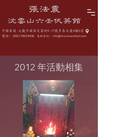
張法震
沈雲山六壬伏英館
中國香港 九龍牛頭角定富街
9 - 17
號多喜大廈
4
樓
D
室
電話:
(852) 9365 8436
info@shumwanshan.com
電郵查詢:
2012 年活動相集