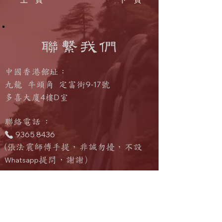
聯繫我們
中國香港館址：
9-17
九龍 牛頭角 定富街
號
4
D
多喜大廈
樓
室
​聯絡電話
：
9365 8436
(張法震師傅手提，非誠勿擾，不設
Whatsapp
提問
，
謝謝）
電郵查詢 :
info@shumwanshan.com