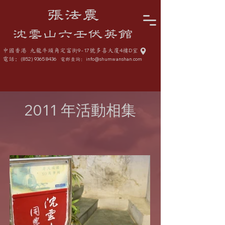
張法震
沈雲山六壬伏英館
中國香港 九龍牛頭角定富街
9 - 17
號多喜大廈
4
樓
D
室
電話:
(852) 9365 8436
info@shumwanshan.com
電郵查詢:
2011 年活動相集