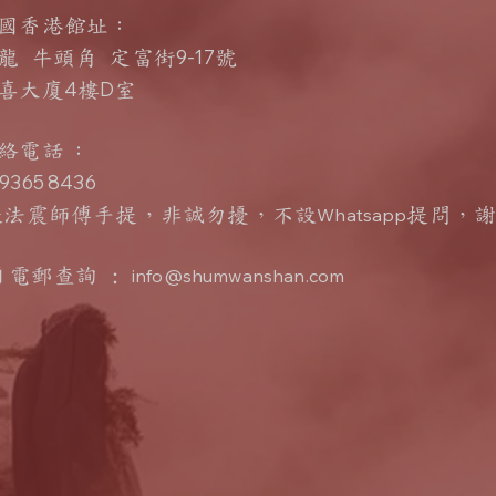
國香港館址：
9-17
龍 牛頭角 定富街
號
4
D
喜大廈
樓
室
聯絡電話
：
365 8436
張法震師傅手提，非誠勿擾，不設
Whatsapp
提問
，
電郵查詢 :
info@shumwanshan.com