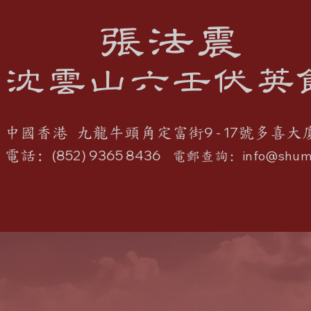
張法震
沈雲山六壬伏英
9 - 17
中國香港 九龍牛頭角定富街
號多喜大
(852) 9365 8436
電話:
info@shum
電郵查詢: