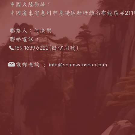
中國大陸館址：
211
中國廣東省惠州市惠陽區新圩鎮高布龍羅屋
聯絡人
：何法樂
​聯絡電話
：
159 1639 6222
(微信同號
）
電郵查詢 :
info@shumwanshan.com