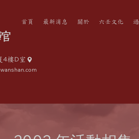
首頁
最新消息
關於
六壬文化
過
館
4
D
廈
樓
室
wanshan.com