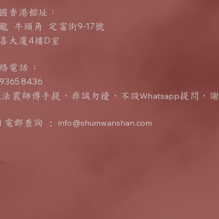
國香港館址：
9-17
龍 牛頭角 定富街
號
4
D
喜大廈
樓
室
聯絡電話
：
365 8436
張法震師傅手提，非誠勿擾，不設
Whatsapp
提問
，
電郵查詢 :
info@shumwanshan.com