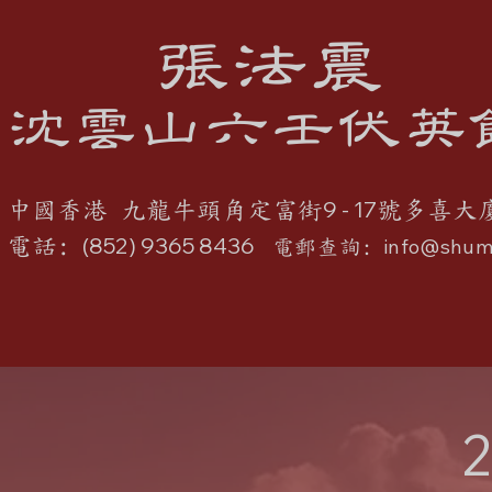
張法震
沈雲山六壬伏英
9 - 17
中國香港 九龍牛頭角定富街
號多喜大
(852) 9365 8436
電話:
info@shum
電郵查詢: