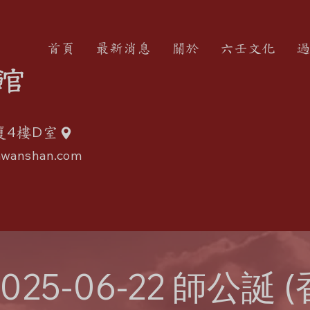
首頁
最新消息
關於
六壬文化
過
館
4
D
廈
樓
室
wanshan.com
2025-06-22 師公誕 