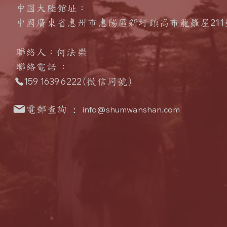
中國大陸館址：
211
中國廣東省惠州市惠陽區新圩鎮高布龍羅屋
聯絡人
：何法樂
​聯絡電話
：
159 1639 6222
(微信同號
）
電郵查詢 :
info@shumwanshan.com